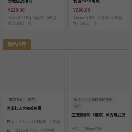
长城陈皮薄荷
长城coco可乐
¥220.00
¥290.00
94mm/19.5环 | 10盒/条 18支/盒
94mm/19.5环 | 10盒/条 18支/盒
共计180支一条
共计180支一条
精品推荐
非古雪茄
非古
聘请专人大师精养的雪茄
国产
大卫杜夫大完美鱼雷
王冠满堂彩（精养）单支可发货
尺寸：
105mm/34环
规格：
3支/盒
尺寸：
156mm/50环
口
咸甜交织开场，伴随木香与