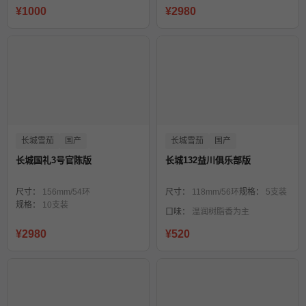
¥1000
¥2980
长城雪茄
国产
长城雪茄
国产
长城国礼3号官陈版
长城132益川俱乐部版
尺寸：
156mm/54环
尺寸：
118mm/56环
规格：
5支装
规格：
10支装
口味：
温润树脂香为主
¥2980
¥520