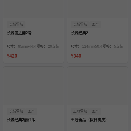
长城雪茄
长城雪茄
国产
长城国之韵2号
长城经典2
尺寸：
95mm/44环
规格：
20支装
尺寸：
124mm/50环
规格：
5支装
¥420
¥340
长城雪茄
国产
王冠雪茄
国产
长城经典2丽江版
王冠新品（假日嗨皮）