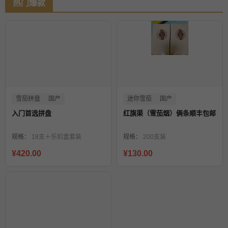
热门爆款
雪茄拼盘
国产
迷你雪茄
国产
入门首选拼盘
红旗渠（雪茄烟）俩条顺丰包邮
规格：
18支＋乐扣盒套装
规格：
200支装
¥420.00
¥130.00