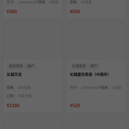
尺寸：
124mm/50环
规格：
5支装
规格：
25支装
¥380
¥550
迷你雪茄
国产
长城雪茄
国产
长城天龙
长城盛世奇迹（40周年）
规格：
200支装
尺寸：
135mm/50环
规格：
5支装
口味：
巧克力味
¥2180
¥520