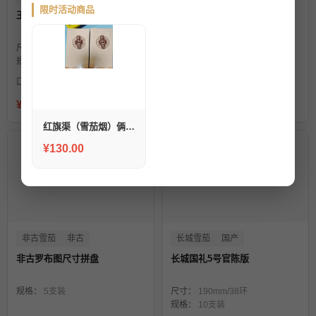
限时活动商品
王冠智者（经典款）
王冠经典铝管
尺寸：
150mm/50环
尺寸：
150mm/45环
规格：
10支装
规格：
10支装
口味：
雪松木香，烤甜坚果香
¥1500
¥380
红旗渠（雪茄烟）俩条顺丰包邮
¥130.00
非古雪茄
非古
长城雪茄
国产
非古罗布图尺寸拼盘
长城国礼5号官陈版
规格：
5支装
尺寸：
190mm/38环
规格：
10支装