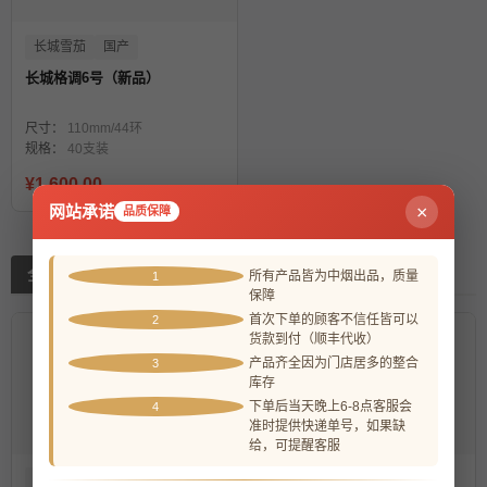
长城雪茄
国产
长城格调6号（新品）
尺寸：
110mm/44环
规格：
40支装
¥1,600.00
网站承诺
×
品质保障
全部商品
所有产品皆为中烟出品，质量
1
保障
首次下单的顾客不信任皆可以
2
货款到付（顺丰代收）
产品齐全因为门店居多的整合
3
库存
下单后当天晚上6-8点客服会
4
准时提供快递单号，如果缺
给，可提醒客服
王冠雪茄
国产
王冠雪茄
国产