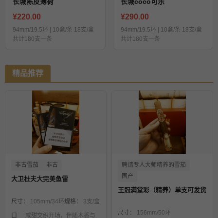
长城陈皮薄荷
长城coco可乐
¥220.00
¥290.00
94mm/19.5环 | 10盒/条 18支/盒
94mm/19.5环 | 10盒/条 18支/盒
共计180支一条
共计180支一条
精品推荐
非古雪茄
非古
聘请专人大师精养的雪茄
国产
大卫杜夫大完美鱼雷
王冠满堂彩（精养）单支可发货
尺寸：
105mm/34环
规格：
3支/盒
尺寸：
156mm/50环
口
咸甜交织开场，伴随木香与