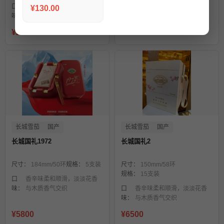
规格：
10支装
口
木香、烤甜香、清甜香开
¥130.00
味：
场，入口回甘明显
口味：
雪松木香、香草、蜂蜜
¥220
¥1750
长城雪茄
国产
长城雪茄
国产
长城国礼1972
长城国礼2
尺寸：
184mm/50环
规格：
5支装
尺寸：
150mm/58环
规格：
15支装
口
香辛味柔和顺滑，淡淡花香
味：
与木质香气交织
口
香辛味柔和顺滑，淡淡花香
味：
与木质香气交织
¥5800
¥6500