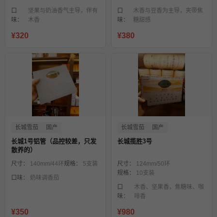
口
坚果与奶油香气主导，伴有
口
木香与豆香为主导，夹带焦
味：
木香
味：
糖甜感
¥320
¥380
长城雪茄
国产
长城雪茄
国产
长城1号铝管（品控较差，只发
长城揽胜3号
散养的）
尺寸：
140mm/44环
规格：
5支装
尺寸：
124mm/50环
规格：
10支装
口味：
奶味调香茄
口
木香、坚果香，焦糖味、咖
味：
啡香
¥350
¥980