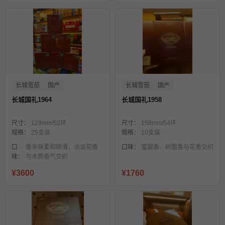
长城雪茄
国产
长城雪茄
国产
长城国礼1964
长城国礼1958
尺寸：
129mm/52环
尺寸：
158mm/54环
规格：
25支装
规格：
10支装
口
香辛味柔和顺滑，淡淡花香
口味：
蜜甜香、树脂香与花香交织
味：
与木质香气交织
¥3600
¥1760