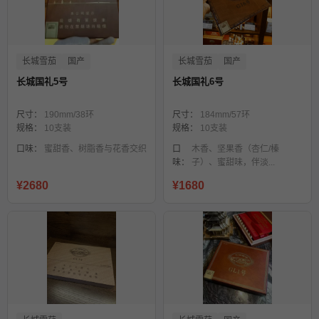
长城雪茄
国产
长城雪茄
国产
长城国礼5号
长城国礼6号
尺寸：
190mm/38环
尺寸：
184mm/57环
规格：
10支装
规格：
10支装
口味：
蜜甜香、树脂香与花香交织
口
木香、坚果香（杏仁/榛
味：
子）、蜜甜味，伴淡...
¥2680
¥1680