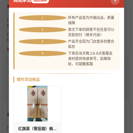
网站承诺
×
品质保障
长城132秘制
长城132记忆
所有产品皆为中烟出品，质量
1
尺寸：
110mm/37环
尺寸：
124mm/50环
保障
规格：
10支装
规格：
25支装
首次下单的顾客不信任皆可以
2
口
木香、米香、烤面包香开
口
木香、米香、烤面包香开
货款到付（顺丰代收）
味：
场，偶伴有桂花香
味：
场，偶伴有桂花香
产品齐全因为门店居多的整合
3
库存
¥1180
¥1650
下单后当天晚上6-8点客服会
4
准时提供快递单号，如果缺
给，可提醒客服
限时活动商品
长城雪茄
国产
长城雪茄
国产
长城132红色
长城维嘉金字塔
尺寸：
90mm/43环
规格：
5支装
尺寸：
152mm/52环
红旗渠（雪茄烟）俩条顺丰包邮