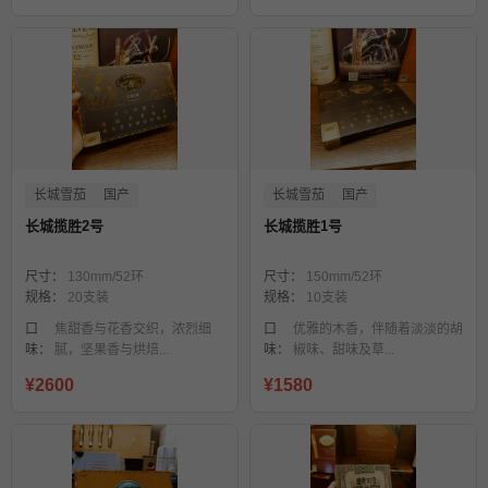
长城雪茄
国产
长城雪茄
国产
长城揽胜2号
长城揽胜1号
尺寸：
130mm/52环
尺寸：
150mm/52环
规格：
20支装
规格：
10支装
口
焦甜香与花香交织，浓烈细
口
优雅的木香，伴随着淡淡的胡
味：
腻，坚果香与烘焙...
味：
椒味、甜味及草...
¥2600
¥1580