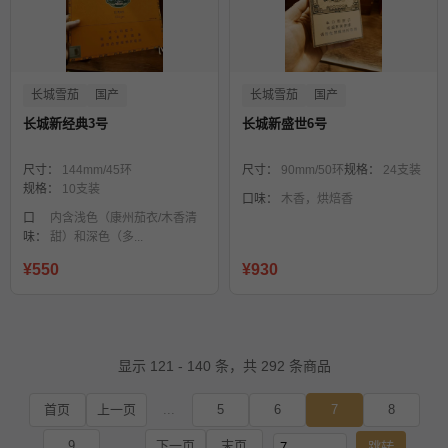
长城雪茄
国产
长城雪茄
国产
长城新经典3号
长城新盛世6号
尺寸：
144mm/45环
尺寸：
90mm/50环
规格：
24支装
规格：
10支装
口味：
木香，烘焙香
口
内含浅色（康州茄衣/木香清
味：
甜）和深色（多...
¥550
¥930
显示 121 - 140 条，共 292 条商品
首页
上一页
...
5
6
7
8
9
...
下一页
末页
跳转