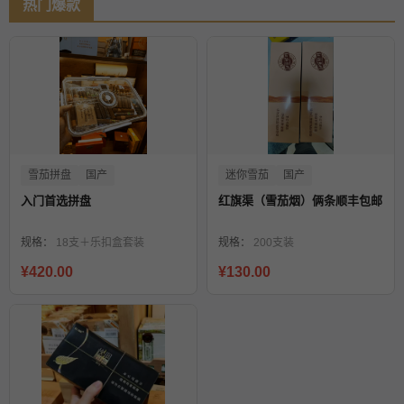
热门爆款
雪茄拼盘
国产
迷你雪茄
国产
入门首选拼盘
红旗渠（雪茄烟）俩条顺丰包邮
规格：
18支＋乐扣盒套装
规格：
200支装
¥420.00
¥130.00