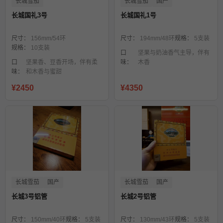
长城雪茄
长城雪茄
国产
长城国礼3号
长城国礼1号
尺寸：
156mm/54环
尺寸：
194mm/48环
规格：
5支装
规格：
10支装
口
坚果与奶油香气主导，伴有
口
坚果香、豆香开场，伴有柔
味：
木香
味：
和木香与蜜甜
¥2450
¥4350
长城雪茄
国产
长城雪茄
国产
长城3号铝管
长城2号铝管
尺寸：
150mm/40环
规格：
5支装
尺寸：
130mm/43环
规格：
5支装