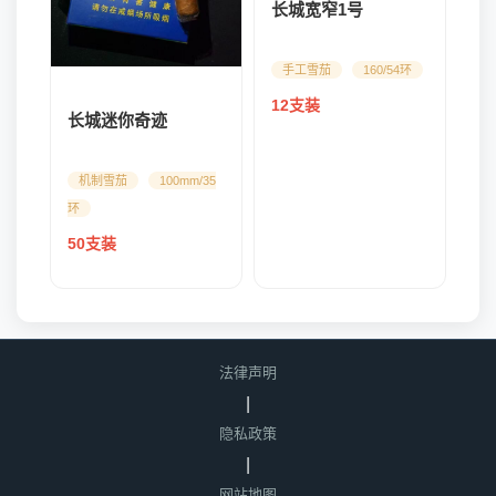
长城宽窄1号
手工雪茄
160/54环
12支装
长城迷你奇迹
机制雪茄
100mm/35
环
50支装
法律声明
|
隐私政策
|
网站地图