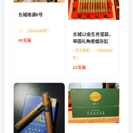
长城格调6号
110mm/44环
长城12金生肖混装，
40支装
带国礼陶瓷烟灰缸
（强推，量有限，预
手工雪茄
135mm/53
定名额）
环
12支装