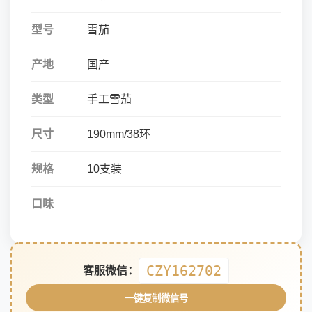
型号
雪茄
产地
国产
类型
手工雪茄
尺寸
190mm/38环
规格
10支装
口味
CZY162702
客服微信：
一键复制微信号