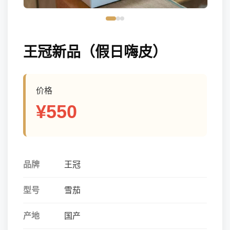
王冠新品（假日嗨皮）
价格
¥550
品牌
王冠
型号
雪茄
产地
国产