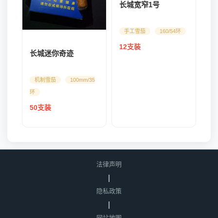
长城宽窄1号
手工雪茄
160/54环
12支装
长城迷你奇迹
机制雪茄
100mm/35
环
50支装
法律声明
|
隐私政策
|
网站地图