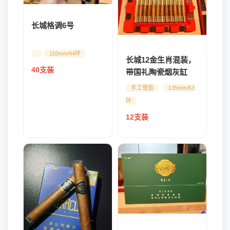
长城格调6号
110mm/44环
长城12金生肖混装，
40支装
带国礼陶瓷烟灰缸
（强推，量有限，预
手工雪茄
135mm/53
定名额）
环
12支装