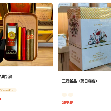
经典铝管
王冠新品（假日嗨皮）
150mm/45环
装
25支装