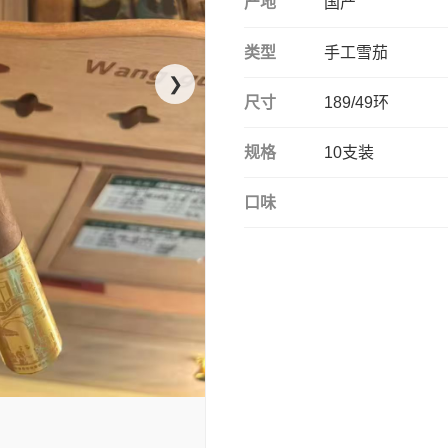
产地
国产
类型
手工雪茄
❯
尺寸
189/49环
规格
10支装
口味