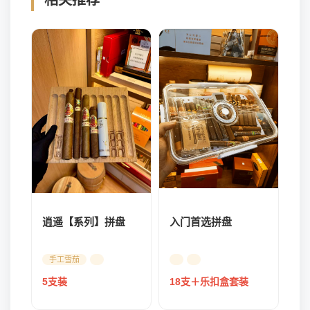
相关推荐
逍遥【系列】拼盘
入门首选拼盘
手工雪茄
5支装
18支＋乐扣盒套装