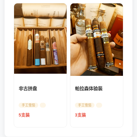
帕拉森体验装
非古拼盘
手工雪茄
手工雪茄
3支装
5支装