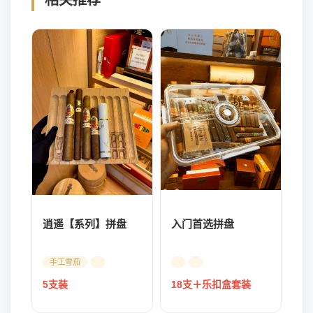
相关推荐
逍遥【系列】拼盘
入门首选拼盘
手工雪茄
5支装
18支＋乐扣盒套装