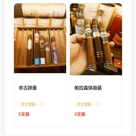
帕拉森体验装
非古拼盘
手工雪茄
手工雪茄
3支装
5支装