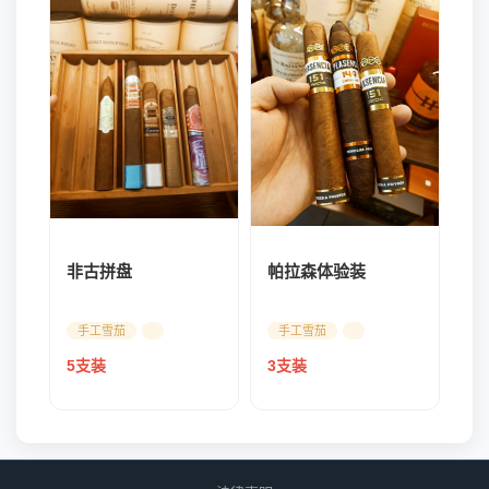
帕拉森体验装
非古拼盘
手工雪茄
手工雪茄
3支装
5支装