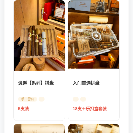
逍遥【系列】拼盘
入门首选拼盘
手工雪茄
5支装
18支＋乐扣盒套装