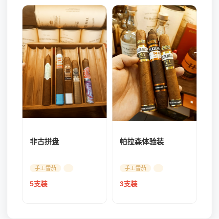
帕拉森体验装
非古拼盘
手工雪茄
手工雪茄
3支装
5支装