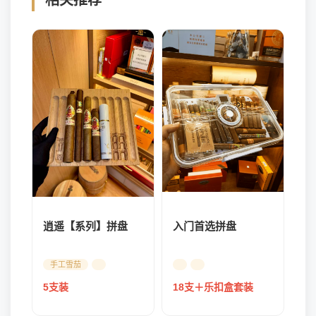
相关推荐
逍遥【系列】拼盘
入门首选拼盘
手工雪茄
5支装
18支＋乐扣盒套装